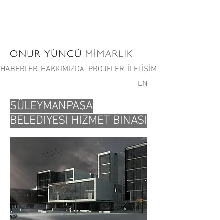
HABERLER
HAKKIMIZDA
PROJELER
İLETİŞİM
EN
SÜLEYMANPAŞA
BELEDİYESİ HİZMET BİNASI